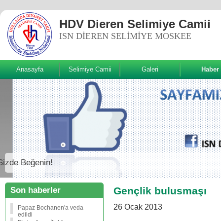
HDV Dieren Selimiye Camii
ISN DIEREN SELIMIYE MOSKEE
Anasayfa
Selimiye Camii
Galeri
Haber
Sizde Beğenin!
Gençlik bulusmaşı
Son haberler
26 Ocak 2013
Papaz Bochanen'a veda
edildi