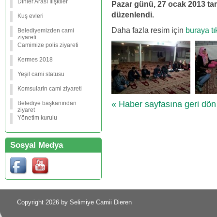
Dinler Arası İlişkiler
Pazar günü, 27 ocak 2013 ta
düzenlendi.
Kuş evleri
Daha fazla resim için
buraya tı
Belediyemizden cami
ziyareti
Camimize polis ziyareti
Kermes 2018
Yeşil cami statusu
Komsularin cami ziyareti
« Haber sayfasına geri dön
Belediye başkanından
ziyaret
Yönetim kurulu
Sosyal Medya
Copyright 2026 by Selimiye Camii Dieren