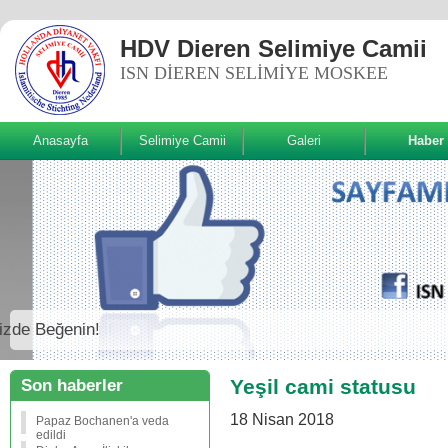
HDV Dieren Selimiye Camii
ISN DIEREN SELIMIYE MOSKEE
Anasayfa
Selimiye Camii
Galeri
Haber
Sizde Beğenin!
Yeşil cami statusu
Son haberler
18 Nisan 2018
Papaz Bochanen'a veda
edildi