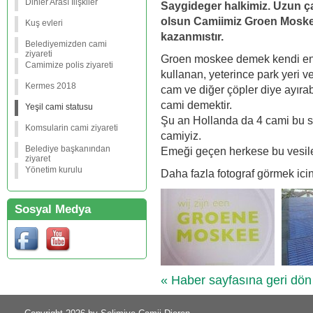
Dinler Arası İlişkiler
Saygideger halkimiz. Uzun ça
olsun Camiimiz Groen Moskee
Kuş evleri
kazanmıstır.
Belediyemizden cami
ziyareti
Groen moskee demek kendi enerji
Camimize polis ziyareti
kullanan, yeterince park yeri ve 
Kermes 2018
cam ve diğer çöpler diye ayırab
cami demektir.
Yeşil cami statusu
Şu an Hollanda da 4 cami bu st
Komsularin cami ziyareti
camiyiz.
Belediye başkanından
Emeği geçen herkese bu vesile 
ziyaret
Yönetim kurulu
Daha fazla fotograf görmek ici
Sosyal Medya
« Haber sayfasına geri dön