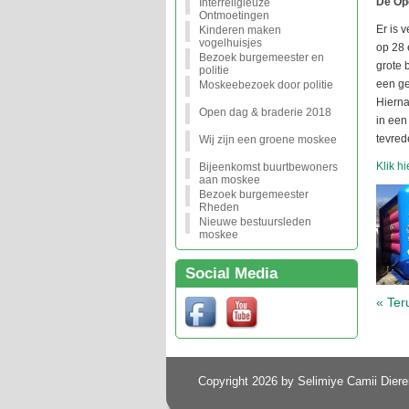
De Op
Interreligieuze
Ontmoetingen
Er is 
Kinderen maken
vogelhuisjes
op 28 
Bezoek burgemeester en
grote 
politie
een ge
Moskeebezoek door politie
Hierna
Open dag & braderie 2018
in een
tevred
Wij zijn een groene moskee
Klik hi
Bijeenkomst buurtbewoners
aan moskee
Bezoek burgemeester
Rheden
Nieuwe bestuursleden
moskee
Social Media
« Ter
Copyright 2026 by Selimiye Camii Diere