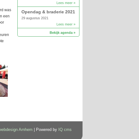
Lees meer »
erd was
Opendag & braderie 2021
en een
29 augustus 2021
oor
Lees meer »
Bekijk agenda »
beuren
ote
webdesign Arnhem
| Powered by
IQ cms