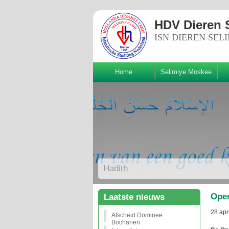
HDV Dieren 
ISN DIEREN SEL
Home
Selimiye Moskee
Volg ons!
Hadith
Ope
Laatste nieuws
28 apr
Afscheid Dominee
Bochanen