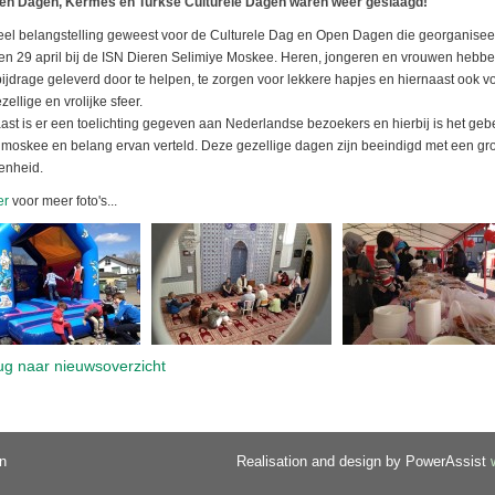
en Dagen, Kermes en Turkse Culturele Dagen waren weer geslaagd!
veel belangstelling geweest voor de Culturele Dag en Open Dagen die georganise
en 29 april bij de ISN Dieren Selimiye Moskee. Heren, jongeren en vrouwen hebb
bijdrage geleverd door te helpen, te zorgen voor lekkere hapjes en hiernaast ook v
zellige en vrolijke sfeer.
ast is er een toelichting gegeven aan Nederlandse bezoekers en hierbij is het ge
 moskee en belang ervan verteld. Deze gezellige dagen zijn beeindigd met een gr
enheid.
er
voor meer foto's...
ug naar nieuwsoverzicht
n
Realisation and design by PowerAssist