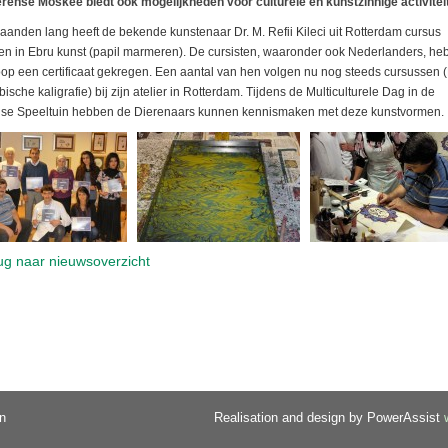
rense Moskee biedt ook mogelijkheden voor culturele en kunstzinnige activitei
aanden lang heeft de bekende kunstenaar Dr. M. Refii Kileci uit Rotterdam cursus
n in Ebru kunst (papil marmeren). De cursisten, waaronder ook Nederlanders, he
oop een certificaat gekregen. Een aantal van hen volgen nu nog steeds cursussen 
bische kaligrafie) bij zijn atelier in Rotterdam. Tijdens de Multiculturele Dag in de
se Speeltuin hebben de Dierenaars kunnen kennismaken met deze kunstvormen.
ug naar nieuwsoverzicht
n
Realisation and design by PowerAssist