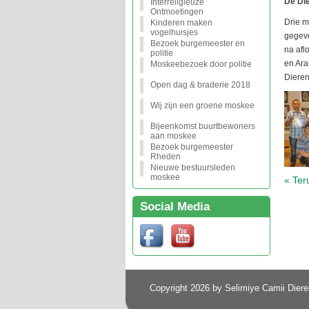
De Die
Interreligieuze
Ontmoetingen
Drie m
Kinderen maken
vogelhuisjes
gegeve
Bezoek burgemeester en
na afl
politie
en Ara
Moskeebezoek door politie
Dieren
Open dag & braderie 2018
Wij zijn een groene moskee
Bijeenkomst buurtbewoners
aan moskee
Bezoek burgemeester
Rheden
Nieuwe bestuursleden
moskee
« Ter
Social Media
Copyright 2026 by Selimiye Camii Diere