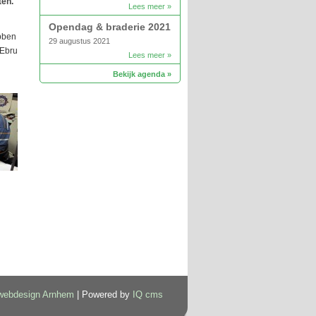
ten.
Lees meer »
Opendag & braderie 2021
bben
29 augustus 2021
(Ebru
Lees meer »
Bekijk agenda »
webdesign Arnhem
| Powered by
IQ cms