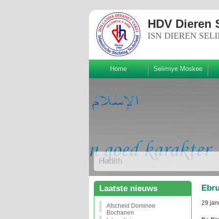
HDV Dieren 
ISN DIEREN SEL
Home
Selimiye Moskee
Volg ons!
Hadith
Ebr
Laatste nieuws
29 jan
Afscheid Dominee
Bochanen