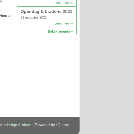
ar
Lees meer »
Opendag & braderie 2021
 Hierna
29 augustus 2021
Lees meer »
Bekijk agenda »
webdesign Arnhem
| Powered by
IQ cms