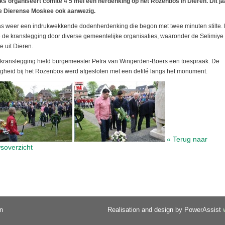
jks organiseert comité 4 5 mei een herdenking op het Rozenbos in Dieren. Dit ja
e Dierense Moskee ook aanwezig.
s weer een indrukwekkende dodenherdenking die begon met twee minuten stilte.
 de kranslegging door diverse gemeentelijke organisaties, waaronder de Selimiye
 uit Dieren.
kranslegging hield burgemeester Petra van Wingerden-Boers een toespraak. De
igheid bij het Rozenbos werd afgesloten met een defilé langs het monument.
« Terug naar
soverzicht
n
Realisation and design by PowerAssist