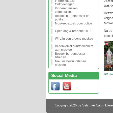
Jaarli
Interreligieuze
Ontmoetingen
was d
Kinderen maken
vogelhuisjes
Het wa
Bezoek burgemeester en
volgde
politie
Moskee
Moskeebezoek door politie
Na de 
Open dag & braderie 2018
plecht
Wij zijn een groene moskee
Bijeenkomst buurtbewoners
aan moskee
Bezoek burgemeester
Rheden
Nieuwe bestuursleden
moskee
nieuw
Social Media
Copyright 2026 by Selimiye Camii Diere