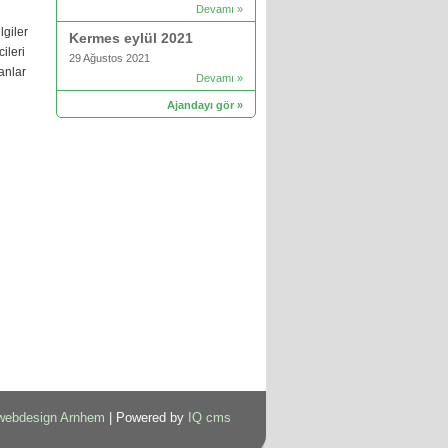
Devamı »
giler
Kermes eylül 2021
ileri
29 Ağustos 2021
anlar
Devamı »
Ajandayı gör »
webdesign Arnhem
| Powered by
IQ cms