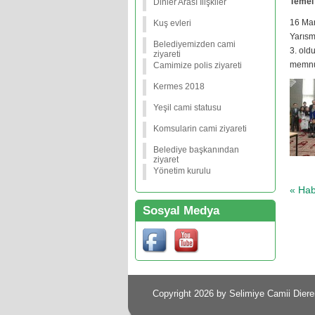
Temel 
Dinler Arası İlişkiler
16 Mar
Kuş evleri
Yarısm
Belediyemizden cami
3. old
ziyareti
memnun
Camimize polis ziyareti
Kermes 2018
Yeşil cami statusu
Komsularin cami ziyareti
Belediye başkanından
ziyaret
Yönetim kurulu
« Hab
Sosyal Medya
Copyright 2026 by Selimiye Camii Diere