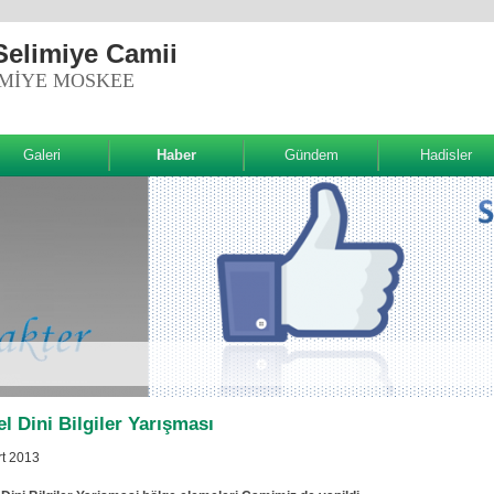
Selimiye Camii
IMIYE MOSKEE
Galeri
Haber
Gündem
Hadisler
l Dini Bilgiler Yarışması
t 2013