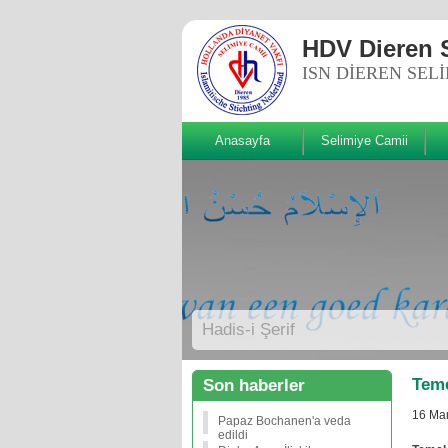
HDV Dieren 
ISN DIEREN SEL
Anasayfa
Selimiye Camii
Sizde Beğenin!
Hadis-i Şerif
Teme
Son haberler
16 Mar
Papaz Bochanen'a veda
edildi