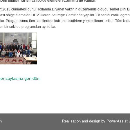
Dini Bilgiler Yarismasi bölge elemeleri Camimiz de yapildi.
t 2013 cumartesi günü Hollanda Diyanet Vakfının düzenlemıs oldugu Temel Dini Bil
ası bölge elemeleri HDV Dieren Selimiye Camii' nde yapıldı. Ev sahibi camii ogrenc
ular. Program sonu tüm camilerden katılan misafirlere yemek ikram edildi. Tüm katıl
 bir sekilde programdan ayrıldılar.
er sayfasına geri dön
n
Realisation and design by PowerAssist