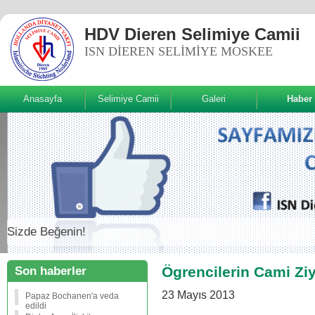
HDV Dieren Selimiye Camii
ISN DIEREN SELIMIYE MOSKEE
Anasayfa
Selimiye Camii
Galeri
Haber
Sizde Beğenin!
Ögrencilerin Cami Ziy
Son haberler
23 Mayıs 2013
Papaz Bochanen'a veda
edildi