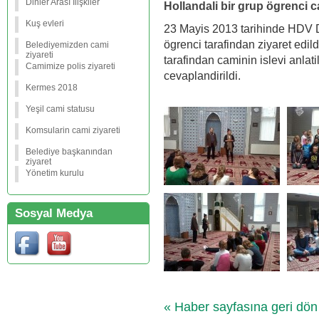
Dinler Arası İlişkiler
Hollandali bir grup ögrenci c
Kuş evleri
23 Mayis 2013 tarihinde HDV D
ögrenci tarafindan ziyaret edild
Belediyemizden cami
ziyareti
tarafindan caminin islevi anlat
Camimize polis ziyareti
cevaplandirildi.
Kermes 2018
Yeşil cami statusu
Komsularin cami ziyareti
Belediye başkanından
ziyaret
Yönetim kurulu
Sosyal Medya
« Haber sayfasına geri dön