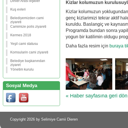
Dinler Arası İlişkiler
Kizlar kolumuzun kurulusuyla 
Kuş evleri
Kizlar kolumuzun yoklugundan 
genç kizlarimizi tekrar aktif ha
Belediyemizden cami
ziyareti
kuruldu. Baslangiç ve kaynasma
Camimize polis ziyareti
Programda bundan sonra yapila
Kermes 2018
yogun bir katilimin oldugu pr
Yeşil cami statusu
Daha fazla resim için
buraya tik
Komsularin cami ziyareti
Belediye başkanından
ziyaret
Yönetim kurulu
Sosyal Medya
« Haber sayfasına geri dön
Copyright 2026 by Selimiye Camii Dieren