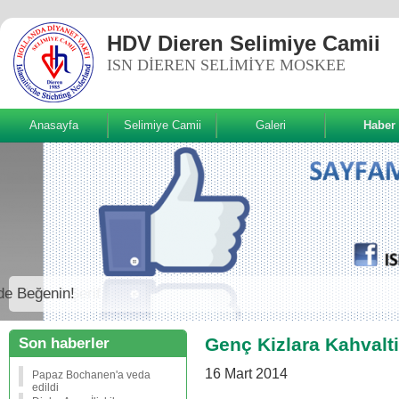
HDV Dieren Selimiye Camii
ISN DIEREN SELIMIYE MOSKEE
Anasayfa
Selimiye Camii
Galeri
Haber
Sizde Beğenin!
Genç Kizlara Kahvalti
Son haberler
16 Mart 2014
Papaz Bochanen'a veda
edildi