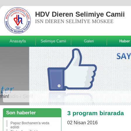
HDV Dieren Selimiye Camii
ISN DIEREN SELIMIYE MOSKEE
Anasayfa
Selimiye Camii
Galeri
Haber
Sizde Beğenin!
3 program birarada
Son haberler
02 Nisan 2016
Papaz Bochanen'a veda
edildi