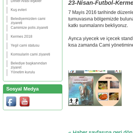
Dinler Arası İlişkiler
23-Nisan-Futbol-Kerm
Kuş evleri
7 Mayis 2016 tarihinde düzenl
turnuvasına bölgemizde buluna
Belediyemizden cami
ziyareti
katkı sunmalarını bekliyoruz.
Camimize polis ziyareti
Kermes 2018
Ayrıca yiyecek ve içecek stand
kısa zamanda Cami yönetimine 
Yeşil cami statusu
Komsularin cami ziyareti
Belediye başkanından
ziyaret
Yönetim kurulu
Sosyal Medya
« Haber sayfasına geri dön