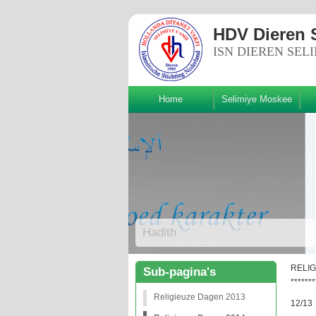
HDV Dieren 
ISN DIEREN SEL
Home
Selimiye Moskee
Volg ons!
Hadith
RELIG
Sub-pagina's
*******
Religieuze Dagen 2013
12/1