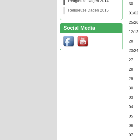
Religieuze Dagen 2014
30 A
Religieuze Dagen 2015
01/
25/
Social Media
12/
28 
23/2
27 
28 
29 
30 
03 
04 O
05 O
06 O
07 O