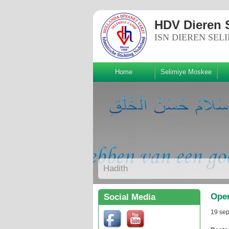
HDV Dieren 
ISN DIEREN SEL
Home
Selimiye Moskee
Volg ons!
Hadith
Open
Social Media
19 se