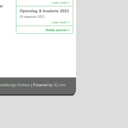
Lees meer »
s!
Opendag & braderie 2021
29 augustus 2021
Lees meer »
Bekijk agenda »
webdesign Arnhem
| Powered by
IQ cms