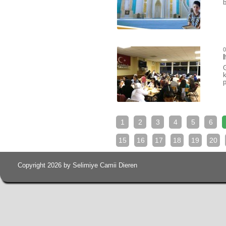
0
k
p
1
2
3
4
5
6
15
16
17
18
19
20
Copyright 2026 by Selimiye Camii Dieren