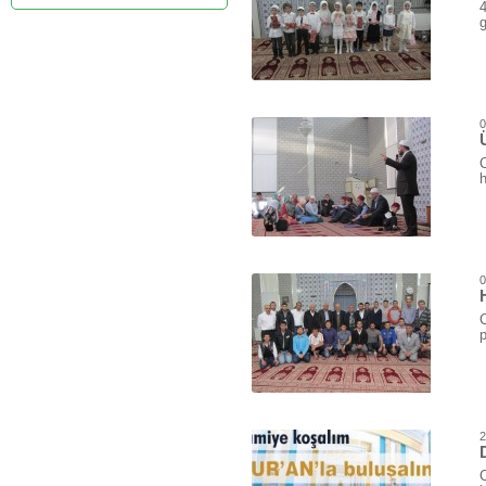
4
g
0
h
0
C
2
C