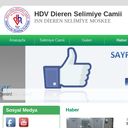
HDV Dieren Selimiye Camii
ISN DIEREN SELIMIYE MOSKEE
Anasayfa
Selimiye Camii
Galeri
Haber
Sizde Beğenin!
Haber
Sosyal Medya
3