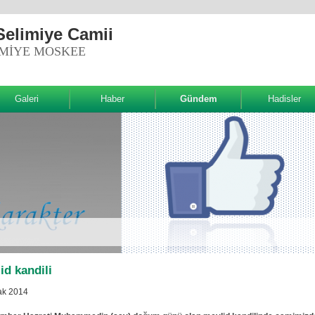
Selimiye Camii
IMIYE MOSKEE
Galeri
Haber
Gündem
Hadisler
id kandili
ak 2014