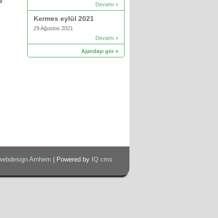
e
Devamı »
Kermes eylül 2021
29 Ağustos 2021
Devamı »
Ajandayı gör »
webdesign Arnhem
| Powered by
IQ cms