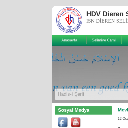
HDV Dieren 
ISN DIEREN SEL
Anasayfa
Selimiye Camii
Sizde Beğenin!
Hadis-i Şerif
Mevl
Sosyal Medya
12 Oc