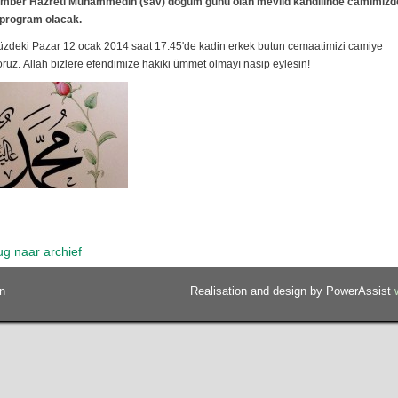
mber Hazreti Muhammedin (sav) doğum günü olan mevlid kandilinde camimizd
program olacak.
deki Pazar 12 ocak 2014 saat 17.45'de kadin erkek butun cemaatimizi camiye
oruz. Allah bizlere efendimize hakiki ümmet olmayı nasip eylesin!
ug naar archief
n
Realisation and design by PowerAssist