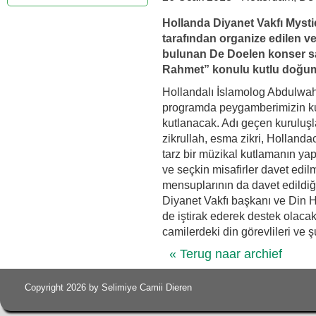
Hollanda Diyanet Vakfı Myst
tarafından organize edilen v
bulunan De Doelen konser s
Rahmet” konulu kutlu doğum 
Hollandalı İslamolog Abdulwah
programda peygamberimizin ku
kutlanacak. Adı geçen kuruluşl
zikrullah, esma zikri, Hollanda
tarz bir müzikal kutlamanın y
ve seçkin misafirler davet edilm
mensuplarının da davet edildi
Diyanet Vakfı başkanı ve Din H
de iştirak ederek destek olaca
camilerdeki din görevlileri ve ş
« Terug naar archief
Copyright 2026 by Selimiye Camii Dieren