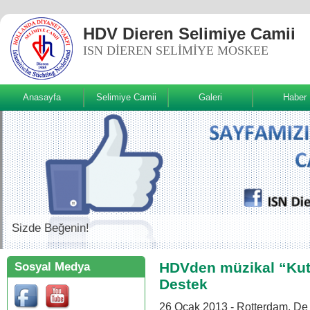
HDV Dieren Selimiye Camii
ISN DIEREN SELIMIYE MOSKEE
Anasayfa
Selimiye Camii
Galeri
Haber
Sizde Beğenin!
HDVden müzikal “Ku
Sosyal Medya
Destek
26 Ocak 2013 - Rotterdam, De